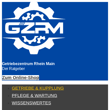
Getriebezentrum Rhein Main
Der Ratgeber
Zum Online-Shop
GETRIEBE & KUPPLUNG
PFLEGE & WARTUNG
WISSENSWERTES