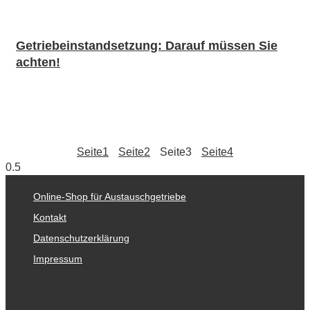
Getriebeinstandsetzung: Darauf müssen Sie
achten!
Seite
1
Seite
2
Seite
3
Seite
4
Online-Shop für Austauschgetriebe
Kontakt
Datenschutzerklärung
Impressum
Online-Shop für Austauschgetriebe