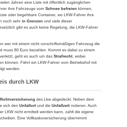
ielen Jahren eine Liste mit öffentlich zugänglichen
ahrer ihre Fahrzeuge vom
Schnee befreien
können,
Gerüste oder begehbare Container, wo LKW-Fahrer ihre
h noch sehr
in Grenzen
und viele dieser
setzlich gibt es auch keine Regelung, die LKW-Fahrer
nn wer mit einem nicht vorschrifts­mäßigen Fahrzeug die
d muss 80 Euro bezahlen. Kommt es dabei zu einem
 verletzt, geht es auch um das
Strafrecht
, wobei
men können. Fährt ein LKW-Fahrer vom Betriebshof mit
olgt werden.
geis durch LKW
flichtversicherung
des Lkw abgedeckt. Neben dem
ie sich den
Unfallort
und die
Unfallzeit
notieren. Auch
er LKW nicht ermittelt werden kann, zahlt die eigene
scheiben. Eine Vollkaskoversicherung übernimmt