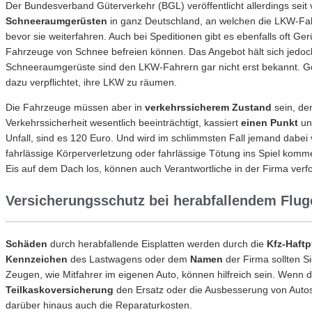
Der Bundesverband Güterverkehr (BGL) veröffentlicht allerdings seit v
Schneeraumgerüsten
in ganz Deutschland, an welchen die LKW-F
bevor sie weiterfahren. Auch bei Speditionen gibt es ebenfalls oft 
Fahrzeuge von Schnee befreien können. Das Angebot hält sich jedoc
Schneeraumgerüste sind den LKW-Fahrern gar nicht erst bekannt. Ge
dazu verpflichtet, ihre LKW zu räumen.
Die Fahrzeuge müssen aber in
verkehrssicherem Zustand
sein, de
Verkehrs­sicherheit wesentlich beeinträchtigt, kassiert
einen Punkt
un
Unfall, sind es 120 Euro. Und wird im schlimmsten Fall jemand dabei
fahrlässige Körperverletzung oder fahrlässige Tötung ins Spiel kom
Eis auf dem Dach los, können auch Verantwortliche in der Firma verf
Versicherungsschutz bei herabfallendem Flu
Schäden
durch herabfallende Eisplatten werden durch die
Kfz-Haftp
Kennzeichen
des Lastwagens oder dem
Namen
der Firma sollten S
Zeugen, wie Mitfahrer im eigenen Auto, können hilfreich sein. Wenn d
Teilkaskoversicherung
den Ersatz oder die Ausbesserung von Auto
darüber hinaus auch die Reparaturkosten.