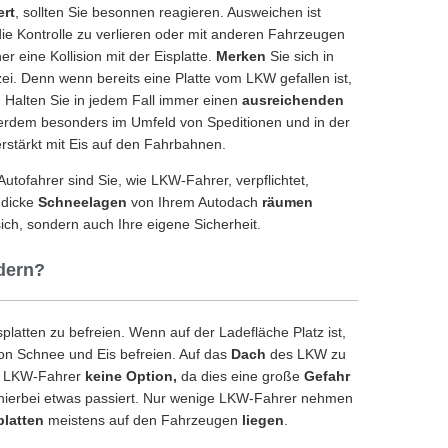
ert
, sollten Sie besonnen reagieren. Ausweichen ist
 die Kontrolle zu verlieren oder mit anderen Fahrzeugen
her eine Kollision mit der Eisplatte.
Merken
Sie sich in
ei. Denn wenn bereits eine Platte vom LKW gefallen ist,
. Halten Sie in jedem Fall immer einen
ausreichenden
rdem besonders im Umfeld von Speditionen und in der
rstärkt mit Eis auf den Fahrbahnen.
tofahrer sind Sie, wie LKW-Fahrer, verpflichtet,
s dicke
Schneelagen
von Ihrem Autodach
räumen
ich, sondern auch Ihre eigene Sicherheit.
dern?
platten zu befreien. Wenn auf der Ladefläche Platz ist,
von Schnee und Eis befreien. Auf das
Dach
des LKW zu
le LKW-Fahrer
keine Option,
da dies eine große
Gefahr
nn hierbei etwas passiert. Nur wenige LKW-Fahrer nehmen
platten
meistens auf den Fahrzeugen
liegen
.