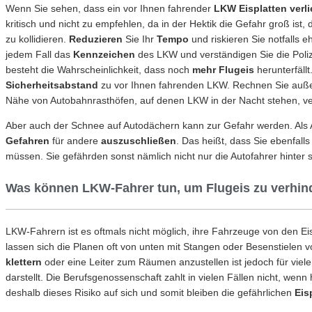
Wenn Sie sehen, dass ein vor Ihnen fahrender
LKW Eisplatten verli
kritisch und nicht zu empfehlen, da in der Hektik die Gefahr groß ist,
zu kollidieren.
Reduzieren
Sie Ihr
Tempo
und riskieren Sie notfalls e
jedem Fall das
Kennzeichen
des LKW und verständigen Sie die Poliz
besteht die Wahrscheinlichkeit, dass noch
mehr Flugeis
herunterfällt
Sicherheitsabstand
zu vor Ihnen fahrenden LKW. Rechnen Sie auße
Nähe von Autobahnrasthöfen, auf denen LKW in der Nacht stehen, ve
Aber auch der Schnee auf Autodächern kann zur Gefahr werden. Als Au
Gefahren
für andere
auszuschließen
. Das heißt, dass Sie ebenfall
müssen. Sie gefährden sonst nämlich nicht nur die Autofahrer hinter s
Was können LKW-Fahrer tun, um Flugeis zu verhin
LKW-Fahrern ist es oftmals nicht möglich, ihre Fahrzeuge von den Eis
lassen sich die Planen oft von unten mit Stangen oder Besenstielen 
klettern
oder eine Leiter zum Räumen anzustellen ist jedoch für vie
darstellt. Die Berufsgenossenschaft zahlt in vielen Fällen nicht, we
deshalb dieses Risiko auf sich und somit bleiben die gefährlichen
Eis